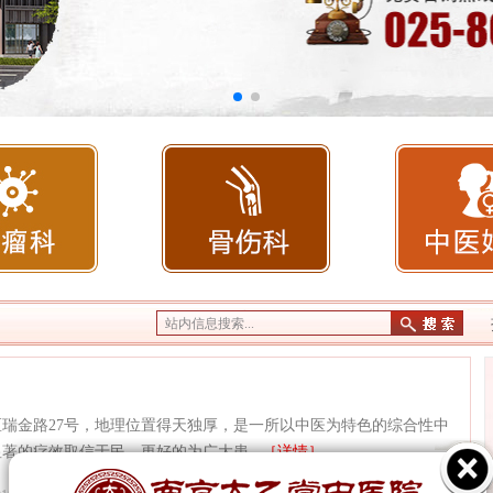
站内信息搜索...
瑞金路27号，地理位置得天独厚，是一所以中医为特色的综合性中
的疗效取信于民，更好的为广大患...
［详情］