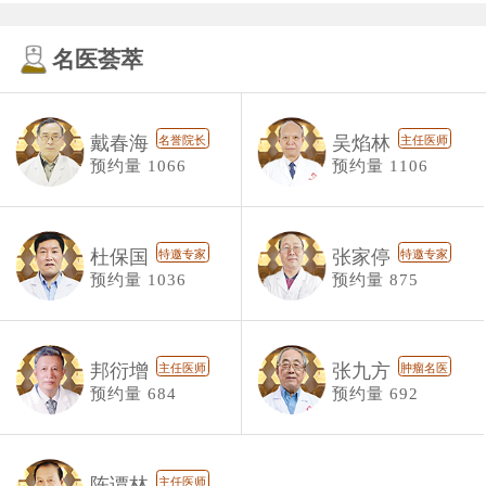
名医荟萃
戴春海
吴焰林
名誉院长
主任医师
预约量 1066
预约量 1106
杜保国
张家停
特邀专家
特邀专家
预约量 1036
预约量 875
邦衍增
张九方
主任医师
肿瘤名医
预约量 684
预约量 692
陈谭林
主任医师